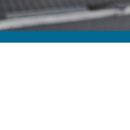
VERZEKERINGEN
Auto
Wonen
Vakantie
Ongevallen
SERVICE
Klantenservice